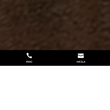


RING
MEJLA
LUFTVÄRMEPUMP LESSEBO